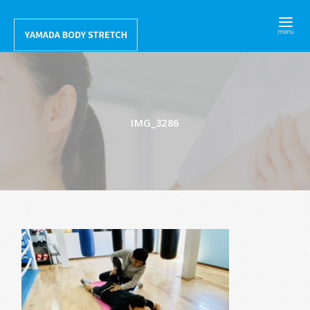
コ
ン
テ
ン
ツ
へ
IMG_3286
移
動