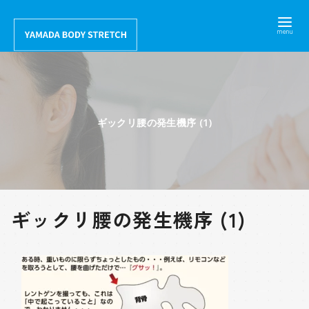
コ
ン
テ
ン
ツ
へ
ギックリ腰の発生機序 (1)
移
動
ギックリ腰の発生機序 (1)