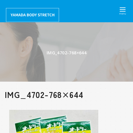
コ
ン
テ
ン
ツ
へ
IMG_4702-768×644
移
動
IMG_4702-768×644