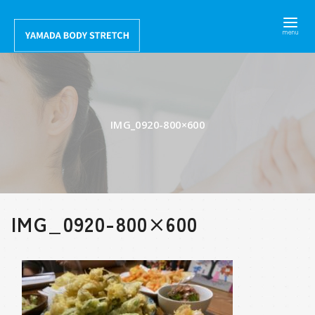
コ
ン
テ
ン
ツ
へ
IMG_0920-800×600
移
動
IMG_0920-800×600