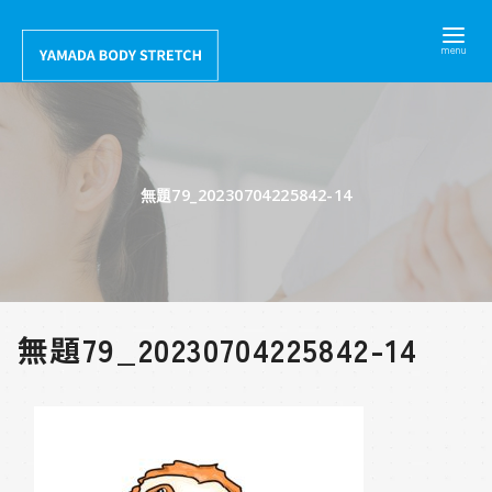
コ
ン
テ
ン
ツ
へ
無題79_20230704225842-14
移
動
無題79_20230704225842-14