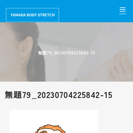
コ
ン
テ
ン
ツ
へ
無題79_20230704225842-15
移
動
無題79_20230704225842-15