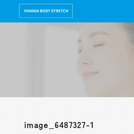
コ
ン
テ
ン
ツ
へ
移
動
image_6487327-1