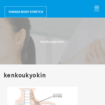
コ
ン
テ
ン
ツ
へ
kenkoukyokin
移
動
kenkoukyokin