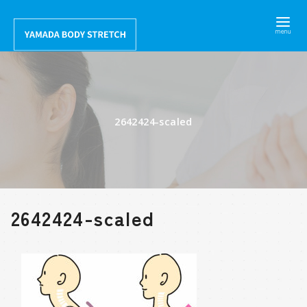
コ
ン
テ
ン
ツ
へ
2642424-scaled
移
動
2642424-scaled