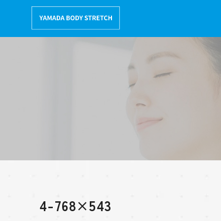
コ
ン
テ
ン
ツ
へ
移
動
4-768×543