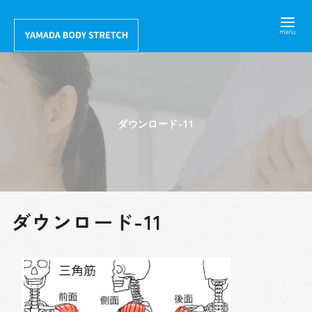
コ
ン
テ
ン
ツ
へ
ダウンロード-11
移
動
ダウンロード-11