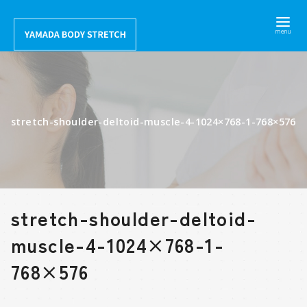
コ
ン
テ
ン
ツ
へ
stretch-shoulder-deltoid-muscle-4-1024×768-1-768×576
移
動
stretch-shoulder-deltoid-
muscle-4-1024×768-1-
768×576