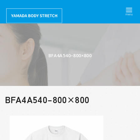
コ
ン
テ
ン
ツ
へ
BFA4A540–800×800
移
動
BFA4A540–800×800