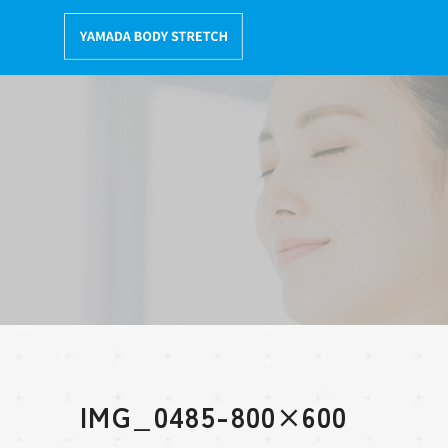
コ
ン
テ
ン
ツ
へ
移
動
IMG_0485-800×600