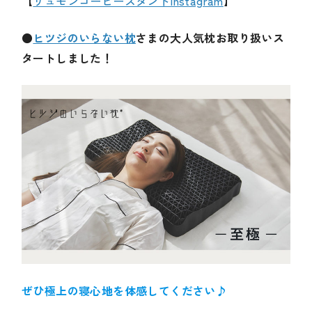
【
リュモンコーヒースタンドInstagram
】
●
ヒツジのいらない枕
さまの大人気枕お取り扱いス
タートしました！
ぜひ極上の寝心地を体感してください♪