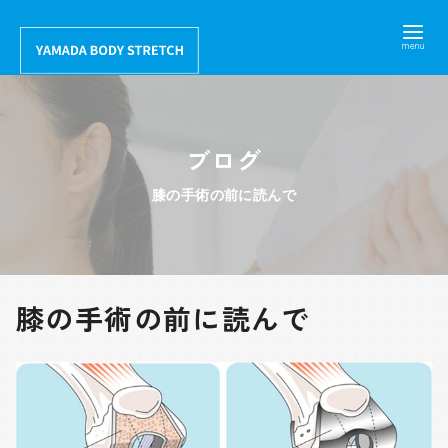
コ
ン
テ
ン
ツ
ブログ
へ
移
膝の手術の前に読んで
動
膝の手術の前に読んで