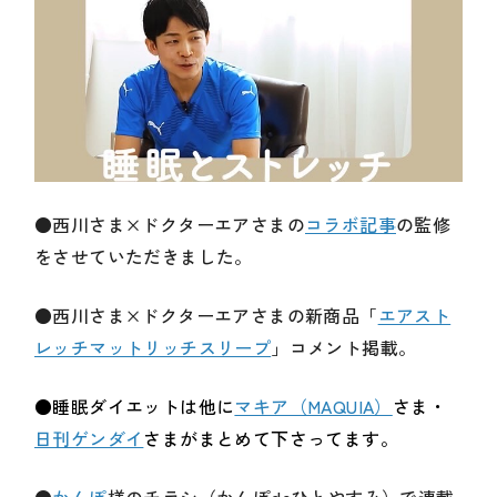
●西川さま×ドクターエアさまの
コラボ記事
の監修
をさせていただきました。
●西川さま×ドクターエアさまの新商品「
エアスト
レッチマットリッチスリープ
」コメント掲載。
●睡眠ダイエットは他に
マキア（MAQUIA）
さま・
日刊ゲンダイ
さまがまとめて下さってます。
●
かんぽ
様のチラシ（かんぽdeひとやすみ）で連載