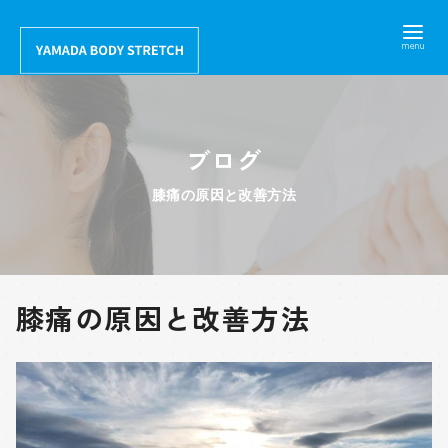
コ
ン
テ
ン
ツ
ブログ
へ
移
膝痛の原因と改善方法
動
膝痛の原因と改善方法