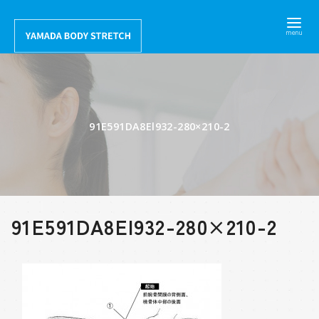
コ
ン
テ
ン
ツ
へ
91E591DA8El932-280×210-2
移
動
91E591DA8El932-280×210-2