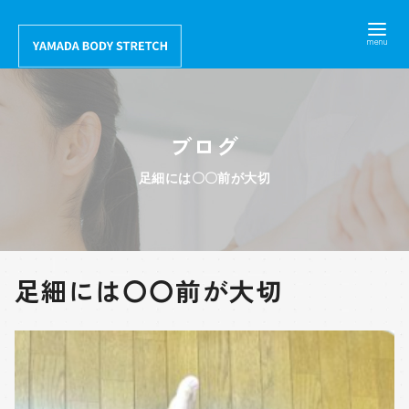
コ
ン
テ
ン
ツ
ブログ
へ
移
足細には〇〇前が大切
動
足細には〇〇前が大切