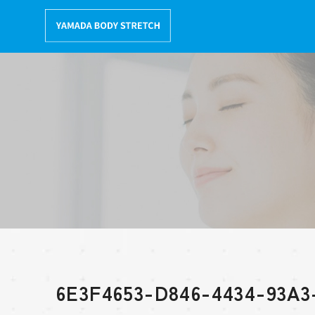
コ
ン
テ
ン
ツ
へ
移
動
6E3F4653-D846-4434-93A