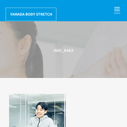
コ
ン
テ
ン
ツ
へ
IMG_6463
移
動