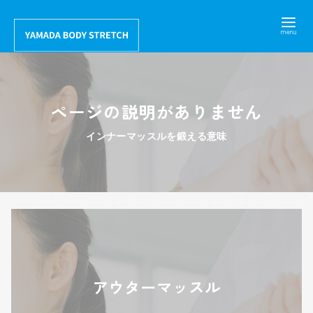
コ
ン
テ
ン
ツ
ページの説明がありません
へ
移
インナーマッスルを鍛える意味
動
アウターマッスル