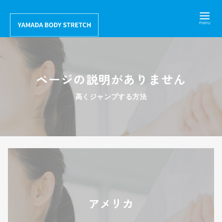
コ
ン
テ
ン
ツ
ページの説明がありません
へ
移
高くジャンプする方法
動
アメリカ