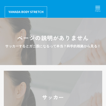
コ
ン
テ
ン
ツ
ページの説明がありません
へ
移
サッカーするとガニ股になるって本当？科学的根拠から見る！
動
サッカー