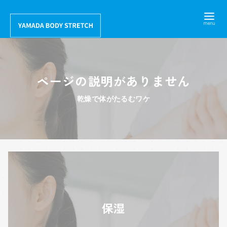
コ
ン
テ
ン
ツ
ページの説明がありません
へ
移
乾燥で体がたるむワケ
動
保湿