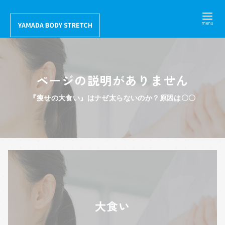
コ
ン
テ
ン
ツ
ページの説明がありません
へ
移
『痩せの大食い』はナゼ太らないのか？原因は〇〇
動
大食い