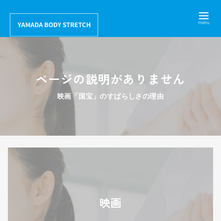
コ
ン
テ
ン
ツ
ページの説明がありません
へ
移
映画「国宝」のすばらしさの理由
動
映画