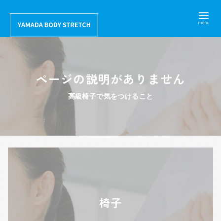
コ
ン
テ
ン
ツ
ページの説明がありません
へ
移
高級椅子で気をつけること
動
椅子