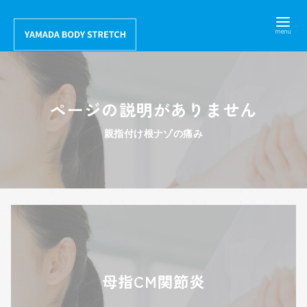
コ
ン
テ
ン
ツ
ページの説明がありません
へ
移
親指付け根ナゾの痛み
動
母指CM関節炎