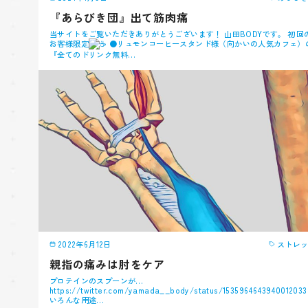
『あらびき団』出て筋肉痛
当サイトをご覧いただきありがとうございます！ 山田BODYです。 初回
お客様限定
●リュモンコーヒースタンド様（向かいの人気カフェ）
『全てのドリンク無料…
2022年6月12日
ストレ
親指の痛みは肘をケア
プロテインのスプーンが…
https://twitter.com/yamada__body/status/1535964643940012033
いろんな用途…