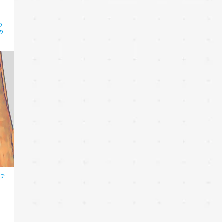
の
の
ッチ