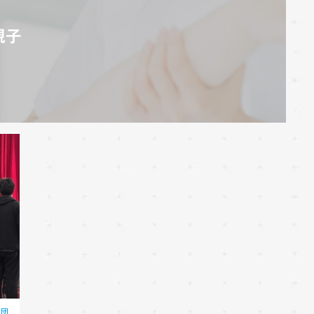
親子
き団