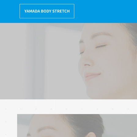
コ
ン
テ
ン
ツ
へ
移
動