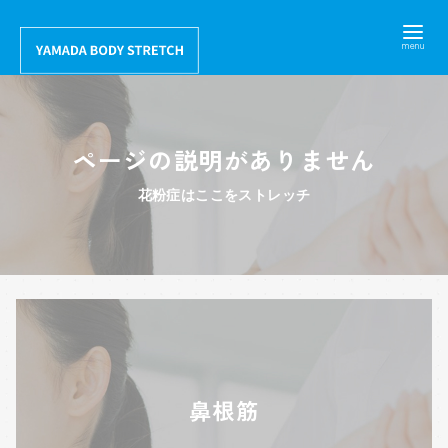
コ
ン
テ
ン
ツ
ページの説明がありません
へ
移
花粉症はここをストレッチ
動
鼻根筋