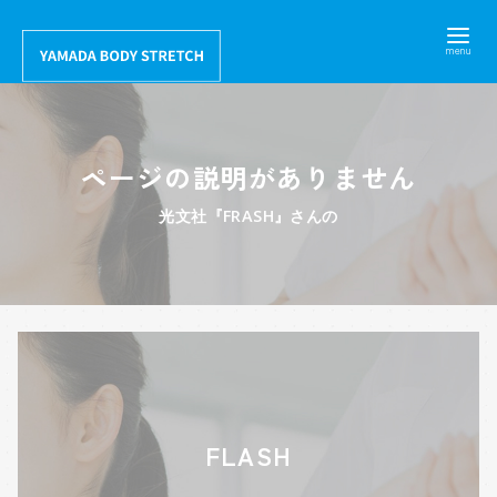
コ
ン
テ
ン
ツ
ページの説明がありません
へ
移
光文社『FRASH』さんの
動
FLASH