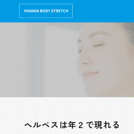
コ
ン
テ
ン
ツ
へ
移
動
ヘルペスは年２で現れる