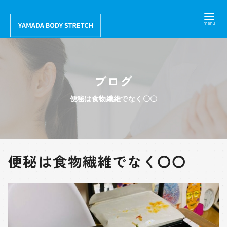
コ
ン
テ
ン
ツ
ブログ
へ
移
便秘は食物繊維でなく〇〇
動
便秘は食物繊維でなく〇〇