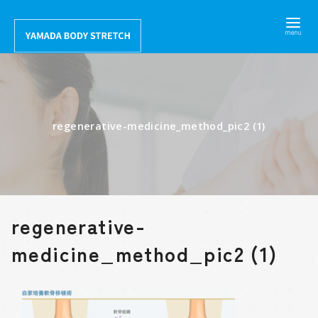
コ
ン
テ
ン
ツ
へ
regenerative-medicine_method_pic2 (1)
移
動
regenerative-
medicine_method_pic2 (1)