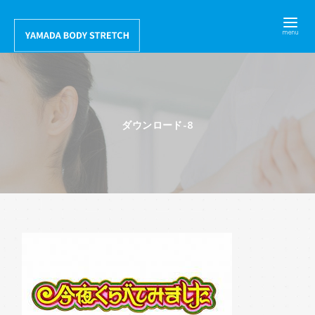
コ
ン
テ
ン
ツ
へ
ダウンロード-8
移
動