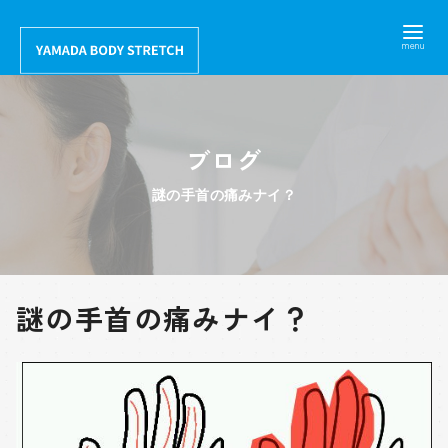
コ
ン
テ
ン
ツ
ブログ
へ
移
謎の手首の痛みナイ？
動
謎の手首の痛みナイ？